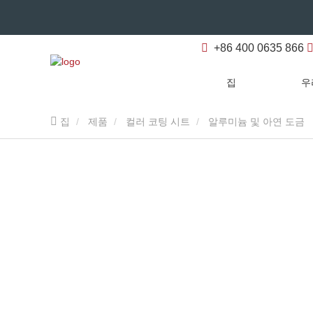
+86 400 0635 866
집
우
집
제품
컬러 코팅 시트
알루미늄 및 아연 도금