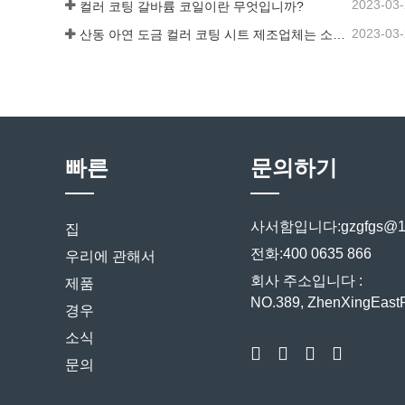
2023-03
컬러 코팅 갈바륨 코일이란 무엇입니까?
2023-03
산동 아연 도금 컬러 코팅 시트 제조업체는 소프트웨어에 대한 설명을 제공합니다.
빠른
문의하기
사서함입니다:
gzgfgs@1
집
전화:
400 0635 866
우리에 관해서
회사 주소입니다 :
제품
NO.389, ZhenXingEa
경우
소식
문의