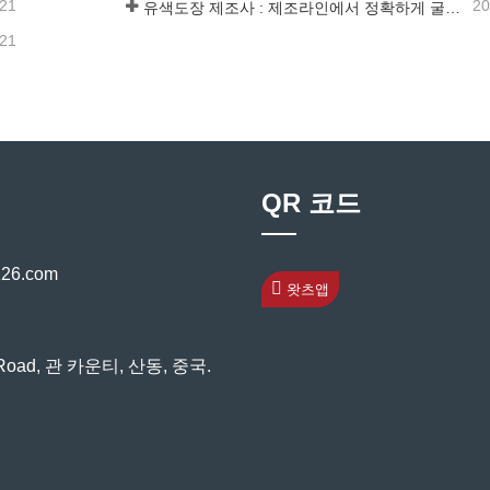
-21
20
유색도장 제조사 : 제조라인에서 정확하게 굴러온 장식용 눈송이 유색도장
-21
QR 코드
26.com
왓츠앱
stRoad, 관 카운티, 산동, 중국.