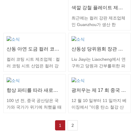
로 롤오프되어 광저우 프리미
음 산업에…
색깔 강철 플레이트 제조자: 광저우 1650mm 매우 넓은 색깔 입히는 격판덮개는 대량 생산을 실현합니다
엄 시트 제품군에 새로운 멤버
가 추가되었습니다. 이 제품은
최근에는 컬러 강판 제조업체
연속 세 가지 코팅 및 세 가지
인 Guanzhou가 생산 한
베이킹 공정에서 획기적인 제
1650mm 울트라 와이드 컬러
품이며, 코팅 표면은보다 화려
코팅 플레이트 제품이 가전 제
한 눈송이와 같은 질감을 형성
품, 태양 에너지, 도어 산업, 콜
산동 아연 도금 컬러 코팅 시트 제조업체는 응용 범위를 설명합니다.
산동성 당위원회 장관 인 Liu Jiayi는 조사를 위해 광저우를 방문했다.
하며 질감은 독특하고 특별합
드 체인 물류, 현대 농업 및 축
니다. 전통적인 두 코팅 및 두
산 및 기타 산업에서 매우 넓
컬러 코팅 시트 제조업체 : 컬
Liu Jiayi는 Liaocheng에서 연
베이킹 컬러 코팅 제품과 비교
은 컬러 코팅 플레이트에 대한
러 코팅 시트 산업은 컬러 강
구하고 당원과 간부를위한 파
할 때, 그것은 더 화려합니다.
수요를 충족시킬 수있는 생산
판 및 컬러 시트라고도합니다.
티 수업을 가르쳤습니다. 사람
제품의 생산 기술의 핵심은 코
라인에서 성공적으로 롤오프
컬러 코팅 강판은 냉연 강판
중심의 개발 철학을 확고히 실
팅 제어에 있습니다. 탑코트의
되었습니다. 장점은 분명하며
및 아연 도금 강판을 기반으로
천하십시오. 다양한 작업에서
필름 형성 과정에서 이 제품은
항상 파티를 따라 새로운 여정을 만들어| 중국 공산당 창립 100 주년을 따뜻하게 축하하십시오!
광저우는 제 17 회 중국 철강 산업 체인 시장 정상 회의 및 Lange 철강 네트워크 연례 회의에 참석했습니다.
시장 전망은 광범위합니다. 광
하며 표면 전처리 (탈지, 청소,
새로운 상황을 계속 창조하십
필름…
저우 컬러 코팅 패널은 고품질
화학 변환 처리), 연속 코팅
시오. 5 월 29 일부터 30 일까
100 년 전, 중국 공산당은 국
12 월 10 일부터 11 일까지 베
의 아연 도금, 알루미늄 - 아연,
(롤러 코팅) 및 베이킹 및 냉각
지 지방 당위원회 비서 인 Liu
가와 국가가 위기에 처했을 때
이징에서 "이중 탄소 철강 산
아연 - 알루미늄 - 마그네슘,
으로 만들어집니다. 코팅 된
Jiayi는 Liaocheng시로 와서
태어났습니다. 단 하나의 불꽃
업 체인 개발"을 주제로 제 17
알루미늄 - 마그네슘 - 망간,
강판은 무게가 가볍고 외관이
지역 사회, 기업, 공원, 풀뿌리
이 대초원 화재를 일으킬 수
회 중국 철강 산업 체인 시장
스테인레스 스틸, 티타늄 - 아
아름답고 내식성이 좋으며 직
단위, 문화 유물 보호 단위, 기
1
2
있다는 추진력으로 외국의 침
정상 회의 및 Lange Steel
연 합금 등을…
접 처리 할 수 있습니다. 그것
념관 등에 대한 연구를 수행하
략을 몰아 내고 억압에 반대하
Network 연례 회의가 개최되