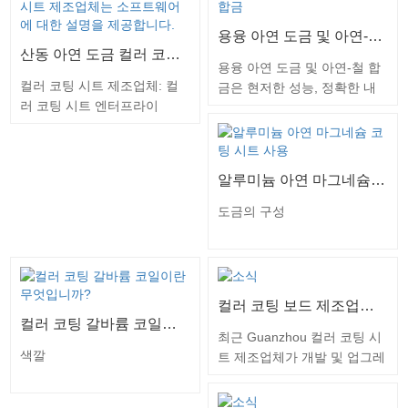
프되었습니다 제조 라인, 포
아연-마그네슘, 알루미늄-마그
함 Guanzhou의 새로운 구성
네슘-망간, 크롬 강철 진실로
용융 아연 도금 및 아연-철 합금
원 최고 등급 시트 제품군. 이
인해 진실 의 사실 기판, 후 바
산동 아연 도금 컬러 코팅 시트 제조업체는 소프트웨어에 대한 설명을 제공합니다.
제품은 진보 중에서 논스톱 세
닥 전처리, 컬러 사용 코팅 방
용융 아연 도금 및 아연-철 합
코팅 및 세 베이킹 공정, 코
법, 커플로 블랭킷 베이킹 후
컬러 코팅 시트 제조업체: 컬
금은 현저한 성능, 정확한 내
팅 바닥 품종|| ||a 크게 뛰어
액체 페인트 층의 베이킹 및
러 코팅 시트 엔터프라이
식성, 성형, 코팅 및 독특한 전
난 눈송이 같은 질감, 그리고
냉각. 폴리에스테르, 실리콘
즈 은 추가로 인정됨 으로 착
체 특성을 가지며 특히 도입,
그 질감은 특별 그리고 비범합
변경된 폴리에스테르, 고내후
색 금속 시트 및 쉐이드 시트.
관련 가전 제품, 자동차 및 야
니다. 일반 투코팅, 투베이킹
성 폴리에스테르, 폴리비닐리
컬러 코팅 금속 시트는 완전히
금 산업의 자체 서클에 적용됩
알루미늄 아연 마그네슘 코팅 시트 사용
컬러코팅 제품과 비교하면 엑
덴 플루오라이드, 에폭시 및
기반 냉간 압연 금속 시트 및
니다. 그 중,
스트라 화려합니다. 제품 제
고 밀봉 내식성 코팅을 사용합
아연 도금 금속 시트 , 및 바
도금의 구성
조 과학 의 핵심은 코팅 제어
니다. 뛰어난 내구성, 내식성,
닥 전처리(탈지, 세척, 화성 처
에 있습니다. 동영상 성형 방
성형성(성형성)이 있습니다…
리), 논스톱 코팅(롤러 코팅),
식 탑코트 형성 중 제품에 결
베이킹 및 냉각. 코팅 금속 플
로…
레이트 부드러움 무게, 사랑스
컬러 코팅 보드 제조업체 : 장식을위한 눈송이 컬러 코팅 보드가 생산 라인에서 성공적으로 굴러 떨어졌습니다.
러운 외관, 제대로 내식성 및
컬러 코팅 갈바륨 코일이란 무엇입니까?
한 번에 처리할 수 있습니다.
최근 Guanzhou 컬러 코팅 시
그것은 제공 새로운 익히지 않
색깔
트 제조업체가 개발 및 업그레
은 물질 용 건물 산업, 조선 산
이드 한 눈송이 컬러 코팅 시
업 자동차 제조 산업 국내 장
트가 생산 라인에서 성공적으
비 산업, 전기 산업 등 주로 다