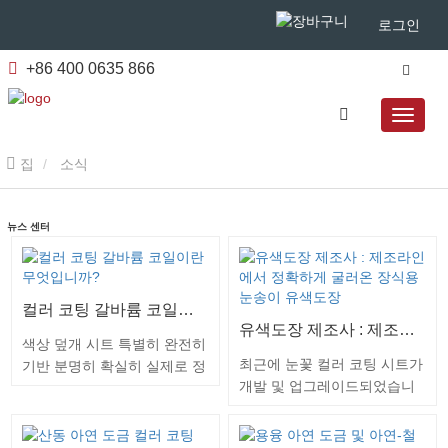
로그인
+86 400 0635 866
집
소식
뉴스 센터
컬러 코팅 갈바륨 코일이란 무엇입니까?
유색도장 제조사 : 제조라인에서 정확하게 굴러온 장식용 눈송이 유색도장
색상 덮개 시트 특별히 완전히
최근에 눈꽃 컬러 코팅 시트가
기반 분명히 확실히 실제로 정
개발 및 업그레이드되었습니
말로 진심으로|| ||정말로 아연
다 광저우 컬러 코팅 시트 생
도금 시트, 갈바륨 시트, 아연-
산자 에 의해 효율적으로 롤오
알루미늄-마그네슘, 알루미늄-