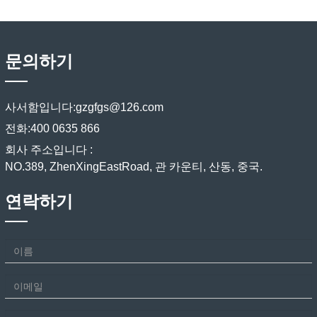
은 건설 산업, 조선 산업, 자동
고 당원과 간부들에게 강의했
며 민주주의를 위해 싸웠습니
었습니다. 광저우는 "2022 건
차 제조 산업, 가전 산업, 전기
습니다.
다. 영광의 한 세기 동안 공산
설 철강 구조물 산업 체인 공
산업 등을위한 새로운 원료를
당은 역사의 긴 강에서 바람과
급 및 수요 개발 정상 포럼"에
제공합니다. 주로 다음과 같은
문의하기
파도를 타고 중국 민족이 일어
참석하여 주최했습니다. Qu
산업에서 사용됩니다. 1. 건설
서서 부자가되고 강해지도록
Xiuli, 중국 철강 협회 부회장
산업 모든…
이끌었습니다! 오늘은 당의 창
겸 사무 총장, Cui Pijiang, 중
사서함입니다:
gzgfgs@126.com
립 일입니다. 중국 공산당과
국 코킹 산업 협회 회장, Feng
중국 민족 역사에서 매우 중요
Helin, 중국 스크랩 철강 응용
전화:
400 0635 866
하고 엄숙한 날에 중국 공산당
협회 부회장 겸 사무 총장, Li
회사 주소입니다 :
창립 백주년 기념 행사가 베이
Xinchuang, 당위원회 비서…
NO.389, ZhenXingEastRoad, 관 카운티, 산동, 중국.
징 천안문 광장에서 웅장하게
열렸습니다. 회사는 당원과 대
연락하기
표자를…