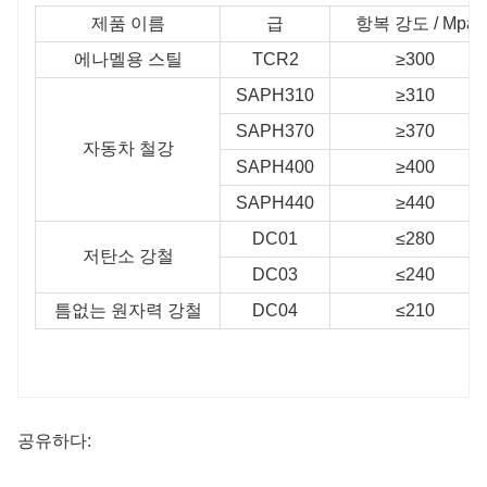
제품 이름
급
항복 강도 / Mpa
에나멜용 스틸
TCR2
≥300
SAPH310
≥310
SAPH370
≥370
자동차 철강
SAPH400
≥400
SAPH440
≥440
DC01
≤280
저탄소 강철
DC03
≤240
틈없는 원자력 강철
DC04
≤210
공유하다: