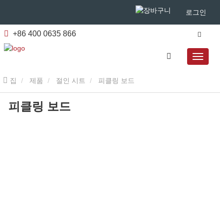
로그인
+86 400 0635 866
집
제품
절인 시트
피클링 보드
피클링 보드